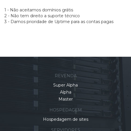
1 - Não aceitamos domínios grátis
2 - Não tem direito a suporte técnico
3 - Damos prioridade de Uptime para as contas pagas
REVENDA
Super Alpha
Alpha
Master
HOSPEDAGEM
Hospedagem de sites
SERVIDORES