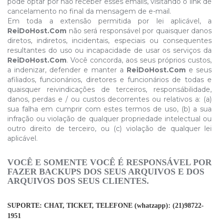
pode optar por não receber esses emails, visitando o link de
cancelamento no final da mensagem de e-mail.
Em toda a extensão permitida por lei aplicável, a
ReiDoHost.Com
não será responsável por quaisquer danos
diretos, indiretos, incidentais, especiais ou consequentes
resultantes do uso ou incapacidade de usar os serviços da
ReiDoHost.Com
. Você concorda, aos seus próprios custos,
a indenizar, defender e manter a
ReiDoHost.Com
e seus
afiliados, funcionários, diretores e funcionários de todas e
quaisquer reivindicações de terceiros, responsábilidade,
danos, perdas e / ou custos decorrentes ou relativos a: (a)
sua falha em cumprir com estes termos de uso, (b) a sua
infração ou violação de qualquer propriedade intelectual ou
outro direito de terceiro, ou (c) violação de qualquer lei
aplicável.
VOCÊ E SOMENTE VOCÊ É RESPONSÁVEL POR
FAZER BACKUPS DOS SEUS ARQUIVOS E DOS
ARQUIVOS DOS SEUS CLIENTES.
SUPORTE: CHAT, TICKET, TELEFONE (whatzapp): (21)98722-
1951